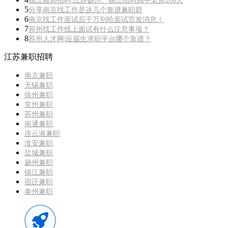
镇江教师招聘|江苏扬州、镇江招聘高中老师200人
5
分享南京找工作是这几个靠谱兼职群
6
南京找工作面试后千万别给面试官发消息！
7
苏州找工作线上面试有什么注意事项？
8
苏州人才网|应届生求职平台哪个靠谱？
江苏兼职招聘
南京兼职
无锡兼职
徐州兼职
常州兼职
苏州兼职
南通兼职
连云港兼职
淮安兼职
盐城兼职
扬州兼职
镇江兼职
宿迁兼职
泰州兼职