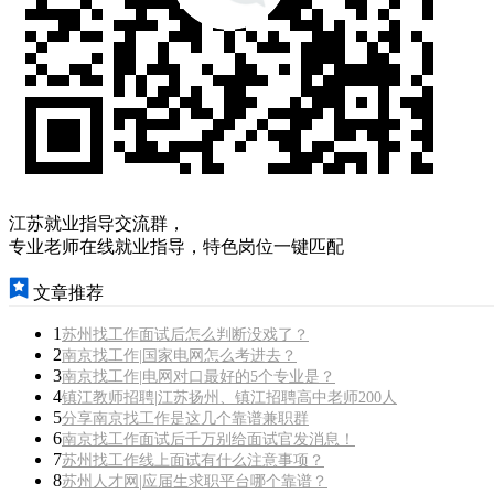
江苏就业指导交流群，
专业老师在线就业指导，特色岗位一键匹配
文章推荐
1
苏州找工作面试后怎么判断没戏了？
2
南京找工作|国家电网怎么考进去？
3
南京找工作|电网对口最好的5个专业是？
4
镇江教师招聘|江苏扬州、镇江招聘高中老师200人
5
分享南京找工作是这几个靠谱兼职群
6
南京找工作面试后千万别给面试官发消息！
7
苏州找工作线上面试有什么注意事项？
8
苏州人才网|应届生求职平台哪个靠谱？